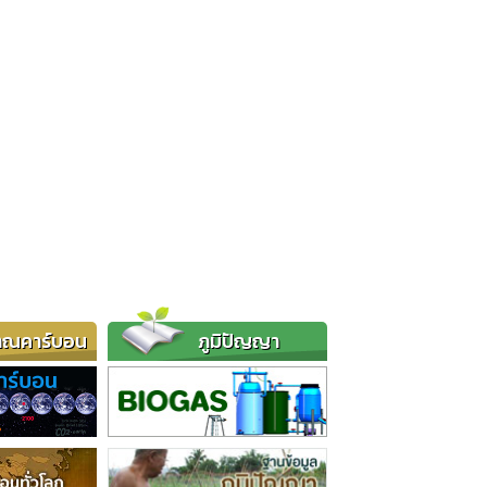
าณคาร์บอน
ภูมิปัญญา